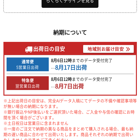
らくらくデザインを見る
納期について
出荷日の目安
地域別お届け目安
8月6日
12時
までの
データ受付完了
通常便
8月17日
出荷
5営業日出荷
…
8月6日
12時
までの
データ受付完了
特急便
8月7日
出荷
翌営業日出荷
…
※上記出荷日の目安は、完全Aiデータ入稿にてデータの不備や確認事項等
が無い場合の納期になります。
※銀行振込やNP後払いをご選択頂いた場合、ご入金や与信の確認にお時
間を頂く場合がございます。
※土日祝日は営業日に含まれません
※一度のご注文で納期の異なる商品をまとめて購入される場合、最も納
期の遅い商品に合わせて出荷いたします。商品それぞれの納期で出荷い
たしませんので予めご了承ください。